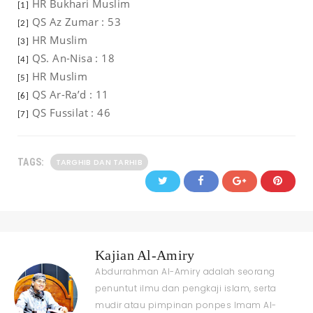
HR Bukhari Muslim
[1]
QS Az Zumar : 53
[2]
HR Muslim
[3]
QS. An-Nisa : 18
[4]
HR Muslim
[5]
QS Ar-Ra’d : 11
[6]
QS Fussilat : 46
[7]
TAGS:
TARGHIB DAN TARHIB
Kajian Al-Amiry
Abdurrahman Al-Amiry adalah seorang
penuntut ilmu dan pengkaji islam, serta
mudir atau pimpinan ponpes Imam Al-