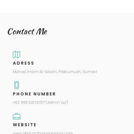
Contact Me
ADRESS
Ma'had Imam Al-Albani, Prabumulih, Sumsel
PHONE NUMBER
+62 89520172737 (Admin 'Lia')
WEBSITE
www.abdurrahmanalamiry.com