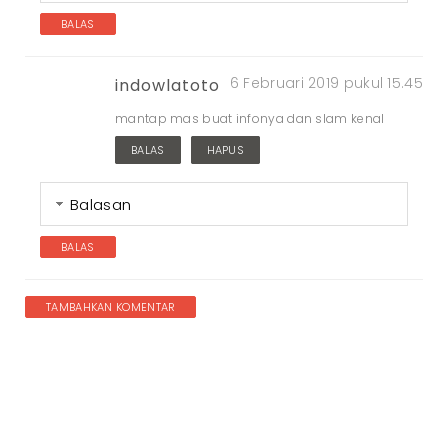
BALAS
6 Februari 2019 pukul 15.45
indowlatoto
mantap mas buat infonya dan slam kenal
BALAS
HAPUS
Balasan
BALAS
TAMBAHKAN KOMENTAR