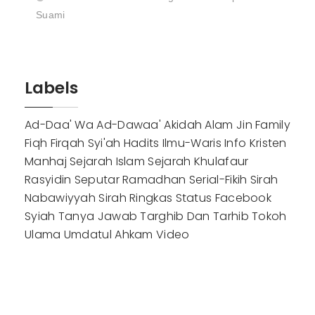
Suami
Labels
Ad-Daa' Wa Ad-Dawaa'
Akidah
Alam Jin
Family
Fiqh
Firqah Syi'ah
Hadits
Ilmu-Waris
Info
Kristen
Manhaj
Sejarah Islam
Sejarah Khulafaur
Rasyidin
Seputar Ramadhan
Serial-Fikih
Sirah
Nabawiyyah
Sirah Ringkas
Status Facebook
Syiah
Tanya Jawab
Targhib Dan Tarhib
Tokoh
Ulama
Umdatul Ahkam
Video