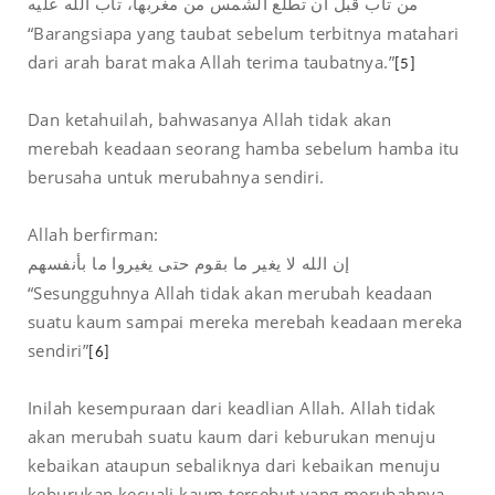
من تاب قبل أن تطلع الشمس من مغربها، تاب الله عليه
“Barangsiapa yang taubat sebelum terbitnya matahari
dari arah barat maka Allah terima taubatnya.”
[5]
Dan ketahuilah, bahwasanya Allah tidak akan
merebah keadaan seorang hamba sebelum hamba itu
berusaha untuk merubahnya sendiri.
Allah berfirman:
إن الله لا يغير ما بقوم حتى يغيروا ما بأنفسهم
“Sesungguhnya Allah tidak akan merubah keadaan
suatu kaum sampai mereka merebah keadaan mereka
sendiri”
[6]
Inilah kesempuraan dari keadlian Allah. Allah tidak
akan merubah suatu kaum dari keburukan menuju
kebaikan ataupun sebaliknya dari kebaikan menuju
keburukan kecuali kaum tersebut yang merubahnya