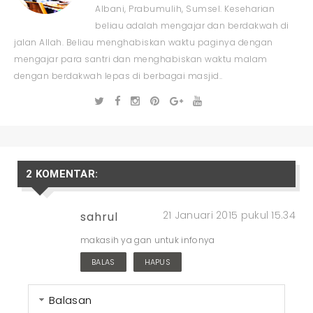
Albani, Prabumulih, Sumsel. Keseharian
beliau adalah mengajar dan berdakwah di
jalan Allah. Beliau menghabiskan waktu paginya dengan
mengajar para santri dan menghabiskan waktu malam
dengan berdakwah lepas di berbagai masjid..
2 KOMENTAR:
21 Januari 2015 pukul 15.34
sahrul
makasih ya gan untuk infonya
BALAS
HAPUS
Balasan