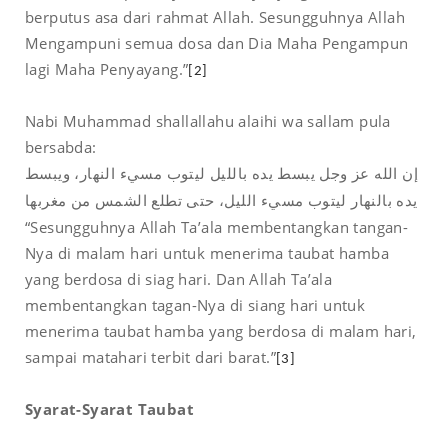
berputus asa dari rahmat Allah. Sesungguhnya Allah
Mengampuni semua dosa dan Dia Maha Pengampun
lagi Maha Penyayang.”
[2]
Nabi Muhammad shallallahu alaihi wa sallam pula
bersabda:
إن الله عز وجل يبسط يده بالليل ليتوب مسيء النهار، ويبسط
يده بالنهار ليتوب مسيء الليل، حتى تطلع الشمس من مغربها
“Sesungguhnya Allah Ta’ala membentangkan tangan-
Nya di malam hari untuk menerima taubat hamba
yang berdosa di siag hari. Dan Allah Ta’ala
membentangkan tagan-Nya di siang hari untuk
menerima taubat hamba yang berdosa di malam hari,
sampai matahari terbit dari barat.”
[3]
Syarat-Syarat Taubat