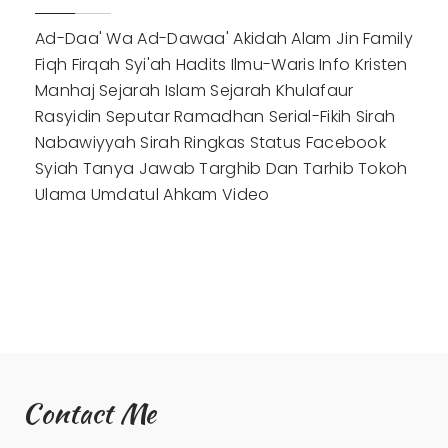
Ad-Daa' Wa Ad-Dawaa'
Akidah
Alam Jin
Family
Fiqh
Firqah Syi'ah
Hadits
Ilmu-Waris
Info
Kristen
Manhaj
Sejarah Islam
Sejarah Khulafaur
Rasyidin
Seputar Ramadhan
Serial-Fikih
Sirah
Nabawiyyah
Sirah Ringkas
Status Facebook
Syiah
Tanya Jawab
Targhib Dan Tarhib
Tokoh
Ulama
Umdatul Ahkam
Video
Contact Me