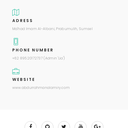
ADRESS
Ma'had Imam Al-Albani, Prabumulih, Sumsel
PHONE NUMBER
+62 89520172737 (Admin 'Lia')
WEBSITE
www.abdurrahmanalamiry.com