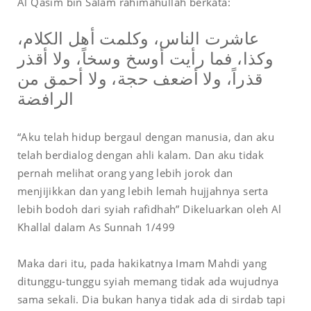
Al Qasim bin Salam rahimahullah berkata:
عاشرت الناس، وكلمت أهل الكلام،
وكذا، فما رأيت أوسخ وسخاً، ولا أقذر
قذراً، ولا أضعف حجة، ولا أحمق من
الرافضة
“Aku telah hidup bergaul dengan manusia, dan aku
telah berdialog dengan ahli kalam. Dan aku tidak
pernah melihat orang yang lebih jorok dan
menjijikkan dan yang lebih lemah hujjahnya serta
lebih bodoh dari syiah rafidhah” Dikeluarkan oleh Al
Khallal dalam As Sunnah 1/499
Maka dari itu, pada hakikatnya Imam Mahdi yang
ditunggu-tunggu syiah memang tidak ada wujudnya
sama sekali. Dia bukan hanya tidak ada di sirdab tapi