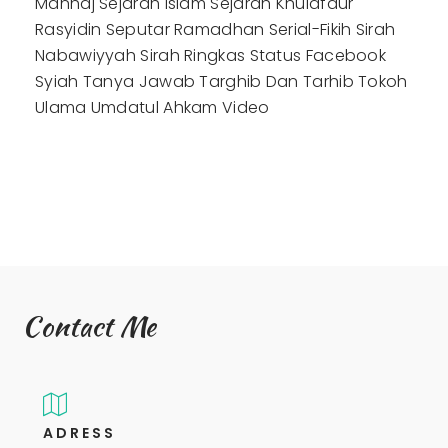
Manhaj
Sejarah Islam
Sejarah Khulafaur
Rasyidin
Seputar Ramadhan
Serial-Fikih
Sirah
Nabawiyyah
Sirah Ringkas
Status Facebook
Syiah
Tanya Jawab
Targhib Dan Tarhib
Tokoh
Ulama
Umdatul Ahkam
Video
Contact Me
ADRESS