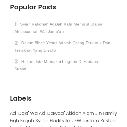
Popular Posts
Syiah Rafidhah Adalah Kafir Menurut Ulama
Ahlussunnah Wal Jama'ah
Dalam Bibel: Yesus Adalah Orang Terkutuk Dan
Terlaknat Yang Disalib
Hukum Istri Memakai Lingerie Di Hadapan
Suami
Labels
Ad-Daa' Wa Ad-Dawaa'
Akidah
Alam Jin
Family
Fiqh
Firqah Syi'ah
Hadits
Ilmu-Waris
Info
Kristen