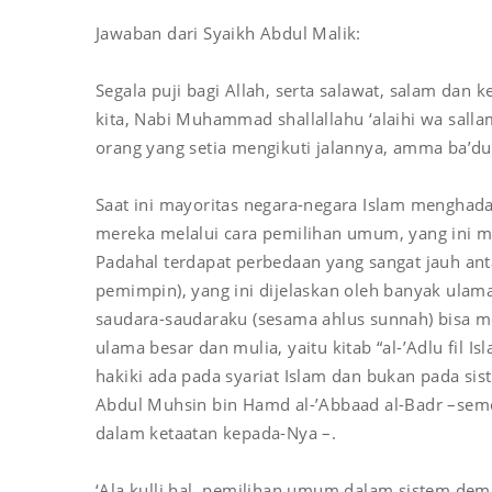
Jawaban dari Syaikh Abdul Malik:
Segala puji bagi Allah, serta salawat, salam da
kita, Nabi Muhammad shallallahu ‘alaihi wa salla
orang yang setia mengikuti jalannya, amma ba’du
Saat ini mayoritas negara-negara Islam menghad
mereka melalui cara pemilihan umum, yang ini m
Padahal terdapat perbedaan yang sangat jauh ant
pemimpin), yang ini dijelaskan oleh banyak ulama
saudara-saudaraku (sesama ahlus sunnah) bisa me
ulama besar dan mulia, yaitu kitab “al-’Adlu fil 
hakiki ada pada syariat Islam dan bukan pada sis
Abdul Muhsin bin Hamd al-’Abbaad al-Badr –sem
dalam ketaatan kepada-Nya –.
‘Ala kulli hal, pemilihan umum dalam sistem demo