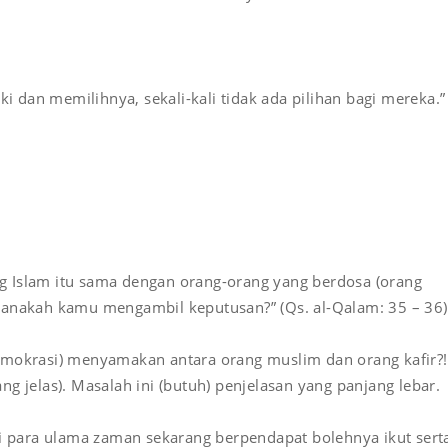
dan memilihnya, sekali-kali tidak ada pilihan bagi mereka.”
 Islam itu sama dengan orang-orang yang berdosa (orang
manakah kamu mengambil keputusan?” (Qs. al-Qalam: 35 – 36)
emokrasi) menyamakan antara orang muslim dan orang kafir?!
g jelas). Masalah ini (butuh) penjelasan yang panjang lebar.
ri para ulama zaman sekarang berpendapat bolehnya ikut sert