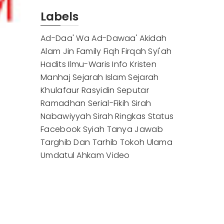
Labels
Ad-Daa' Wa Ad-Dawaa'
Akidah
Alam Jin
Family
Fiqh
Firqah Syi'ah
Hadits
Ilmu-Waris
Info
Kristen
Manhaj
Sejarah Islam
Sejarah
Khulafaur Rasyidin
Seputar
Ramadhan
Serial-Fikih
Sirah
Nabawiyyah
Sirah Ringkas
Status
Facebook
Syiah
Tanya Jawab
Targhib Dan Tarhib
Tokoh
Ulama
Umdatul Ahkam
Video