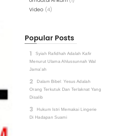
Umdatul Ahkam
(1)
Video
(4)
Popular Posts
Syiah Rafidhah Adalah Kafir
Menurut Ulama Ahlussunnah Wal
Jama'ah
Dalam Bibel: Yesus Adalah
Orang Terkutuk Dan Terlaknat Yang
Disalib
Hukum Istri Memakai Lingerie
Di Hadapan Suami