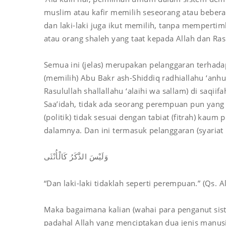
muslim atau kafir memilih seseorang atau bebera
dan laki-laki juga ikut memilih, tanpa memper
atau orang shaleh yang taat kepada Allah dan Rasu
Semua ini (jelas) merupakan pelanggaran terhada
(memilih) Abu Bakr ash-Shiddiq radhiallahu ‘an
Rasulullah shallallahu ‘alaihi wa sallam) di saqi
Saa’idah, tidak ada seorang perempuan pun yang 
(politik) tidak sesuai dengan tabiat (fitrah) kau
dalamnya. Dan ini termasuk pelanggaran (syariat I
وَلَيْسَ الذَّكَرُ كَالْأُنْثَى
“Dan laki-laki tidaklah seperti perempuan.” (Qs. Al
Maka bagaimana kalian (wahai para penganut sis
padahal Allah yang menciptakan dua jenis manusi