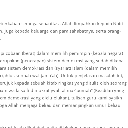
n keberkahan semoga senantiasa Allah limpahkan kepada Nabi
m, juga kepada keluarga dan para sahabatnya, serta orang-
:
api cobaan (berat) dalam memilih pemimpin (kepala negara)
erupakan (penerapan) sistem demokrasi yang sudah dikenal.
ara sistem demokrasi dan (syariat) Islam (dalam memilih
 (ahlus sunnah wal jama’ah). Untuk penjelasan masalah ini,
rujuk kepada sebuah kitab ringkas yang ditulis oleh seorang
Islaam wa laisa fi dimokratiyyah al maz’uumah” (Keadilan yang
tem demokrasi yang dielu-elukan), tulisan guru kami syaikh
oga Allah menjaga beliau dan memanjangkan umur beliau
krasi telah diketahui, yaitu dilakukan dengan cara seorang