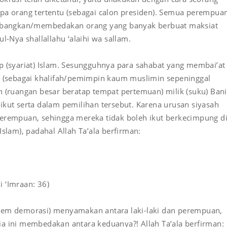
pa orang tertentu (sebagai calon presiden). Semua perempua
timbangkan/membedakan orang yang banyak berbuat maksiat
l-Nya shallallahu ‘alaihi wa sallam.
p (syariat) Islam. Sesungguhnya para sahabat yang membai’at
hu (sebagai khalifah/pemimpin kaum muslimin sepeninggal
ifah (ruangan besar beratap tempat pertemuan) milik (suku) Bani
ikut serta dalam pemilihan tersebut. Karena urusan siyasah
m perempuan, sehingga mereka tidak boleh ikut berkecimpung d
slam), padahal Allah Ta’ala berfirman:
i ‘Imraan: 36)
tem demorasi) menyamakan antara laki-laki dan perempuan,
a ini membedakan antara keduanya?! Allah Ta’ala berfirman: