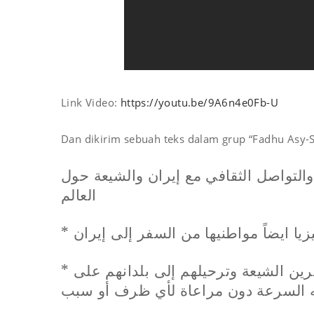
Link Video:
https://youtu.be/9A6n4e0Fb-U
Dan dikirim sebuah teks dalam grup “Fadhu Asy-S
 والتواصل الثقافي مع إيران والشيعة حول
العالم
*
يزيا ايضاً مواطنيها من السفر إلى إيران
*
ضرين الشيعة وترحيلهم إلى بلدانهم على
 السرعة دون مراعاة لأي ظرف أو سبب