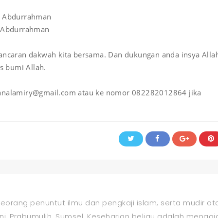
d Abdurrahman
 Abdurrahman
ancaran dakwah kita bersama. Dan dukungan anda insya Alla
 bumi Allah.
ianalamiry@gmail.com atau ke nomor 082282012864 jika
orang penuntut ilmu dan pengkaji islam, serta mudir at
i, Prabumulih, Sumsel. Keseharian beliau adalah mengaj