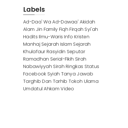
Labels
Ad-Daa' Wa Ad-Dawaa'
Akidah
Alam Jin
Family
Fiqh
Firqah Syi'ah
Hadits
Ilmu-Waris
Info
Kristen
Manhaj
Sejarah Islam
Sejarah
Khulafaur Rasyidin
Seputar
Ramadhan
Serial-Fikih
Sirah
Nabawiyyah
Sirah Ringkas
Status
Facebook
Syiah
Tanya Jawab
Targhib Dan Tarhib
Tokoh
Ulama
Umdatul Ahkam
Video