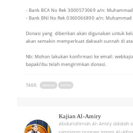
- Bank BCA No Rek 3000573069 a/n: Muhamma
- Bank BNI No Rek 0360066890 a/n: Muhammad
Donasi yang diberikan akan digunakan untuk kel
akan semakin memperkuat dakwah sunnah di atas
Nb: Mohon lakukan konfirmasi ke email: webkaj
bapak/ibu telah mengirimkan donasi.
TAGS:
AKIDAH
SYIAH
Kajian Al-Amiry
Abdurrahman Al-Amiry adalah se
pimpinan ponpes Imam Al-Alban