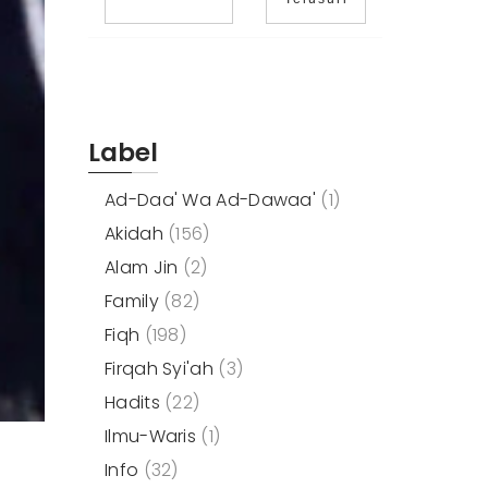
Label
Ad-Daa' Wa Ad-Dawaa'
(1)
Akidah
(156)
Alam Jin
(2)
Family
(82)
Fiqh
(198)
Firqah Syi'ah
(3)
Hadits
(22)
Ilmu-Waris
(1)
Info
(32)