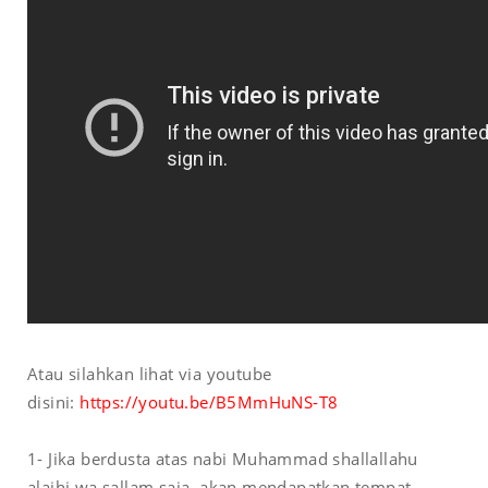
Atau silahkan lihat via youtube
disini:
https://youtu.be/B5MmHuNS-T8
1- Jika berdusta atas nabi Muhammad shallallahu
alaihi wa sallam saja, akan mendapatkan tempat