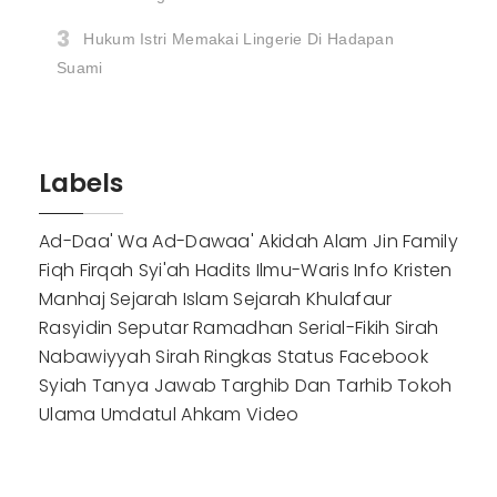
Hukum Istri Memakai Lingerie Di Hadapan
Suami
Labels
Ad-Daa' Wa Ad-Dawaa'
Akidah
Alam Jin
Family
Fiqh
Firqah Syi'ah
Hadits
Ilmu-Waris
Info
Kristen
Manhaj
Sejarah Islam
Sejarah Khulafaur
Rasyidin
Seputar Ramadhan
Serial-Fikih
Sirah
Nabawiyyah
Sirah Ringkas
Status Facebook
Syiah
Tanya Jawab
Targhib Dan Tarhib
Tokoh
Ulama
Umdatul Ahkam
Video