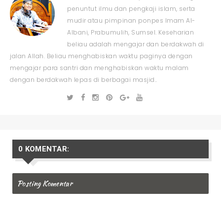
penuntut ilmu dan pengkaji islam, serta
mudir atau pimpinan ponpes Imam Al-
Albani, Prabumulih, Sumsel. Keseharian
beliau adalah mengajar dan berdakwah di
jalan Allah. Beliau menghabiskan waktu paginya dengan
mengajar para santri dan menghabiskan waktu malam
dengan berdakwah lepas di berbagai masjid..
0 KOMENTAR:
Posting Komentar