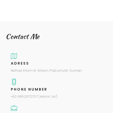
Contact Me
ADRESS
Ma'had Imam Al-Albani, Prabumulih, Sumsel
PHONE NUMBER
+62 89520172737 (Admin 'Lia')