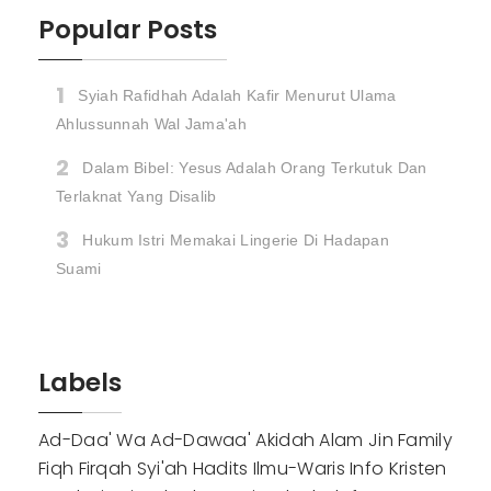
Popular Posts
Syiah Rafidhah Adalah Kafir Menurut Ulama
Ahlussunnah Wal Jama'ah
Dalam Bibel: Yesus Adalah Orang Terkutuk Dan
Terlaknat Yang Disalib
Hukum Istri Memakai Lingerie Di Hadapan
Suami
Labels
Ad-Daa' Wa Ad-Dawaa'
Akidah
Alam Jin
Family
Fiqh
Firqah Syi'ah
Hadits
Ilmu-Waris
Info
Kristen