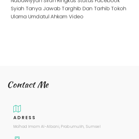
Nabawiyyah
Sirah Ringkas
Status Facebook
Syiah
Tanya Jawab
Targhib Dan Tarhib
Tokoh
Ulama
Umdatul Ahkam
Video
Contact Me
ADRESS
Ma'had Imam Al-Albani, Prabumulih, Sumsel