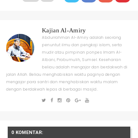
Kajian Al-Amiry
Abdurrahman Al-Amiry adalah seorang
penuntut ilmu dan pengkaji islam, serta
mudir atau pimpinan ponpes Imam Al-
Albani, Prabumulih, Sumsel. Keseharian
beliau adalah mengajar dan berdakwah di
jalan Allah. Beliau menghabiskan waktu paginya dengan
mengajar para santri dan menghabiskan waktu malam
dengan berdakwah lepas di berbagai masjid..
0 KOMENTAR: