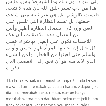
إلى سواد دون ذلك وما أشبه فلا بأس، وليس
هذا من باب تغيير خلق الله لأن هذه لا تثبت،
فليست كالوشم، بل هي غير ثابتة متى شاءت
خلعتها، بل تشبه النظارة التي تلبس على
العين وإن كان انفصال النظارة أظهر وأبين
من انفصال هذه اللاصقات، لأن هذه
اللاصقات تكون على العين مباشرة، فعلى
كل حال إن تجنبتها المرأة فهو أحسن وأولى
وأسلم حتى لعينها من الخطر، ولكن الشيء
الذي لابد منه هو أن نعود إلى التفصيل الذي
ذكرناه
“Jika lensa kontak ini menjadikan seperti mata hewan,
maka hukum memakainya adalah haram. Adapun jika
dia tidak merubah bentuk mata, namun hanya
merubah warna mata dari hitam pekat menjadi hitam
tidak pekat atau yang semisalnya, maka ini tidak