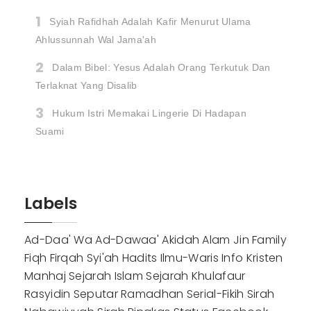
Syiah Rafidhah Adalah Kafir Menurut Ulama
Ahlussunnah Wal Jama'ah
Dalam Bibel: Yesus Adalah Orang Terkutuk Dan
Terlaknat Yang Disalib
Hukum Istri Memakai Lingerie Di Hadapan
Suami
Labels
Ad-Daa' Wa Ad-Dawaa'
Akidah
Alam Jin
Family
Fiqh
Firqah Syi'ah
Hadits
Ilmu-Waris
Info
Kristen
Manhaj
Sejarah Islam
Sejarah Khulafaur
Rasyidin
Seputar Ramadhan
Serial-Fikih
Sirah